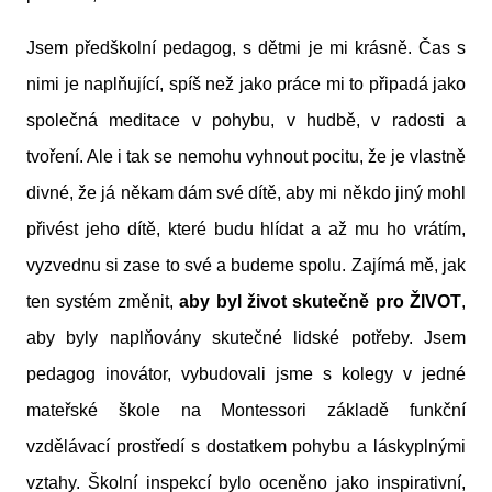
Jsem předškolní pedagog, s dětmi je mi krásně. Čas s
nimi je naplňující, spíš než jako práce mi to připadá jako
společná meditace v pohybu, v hudbě, v radosti a
tvoření. Ale i tak se nemohu vyhnout pocitu, že je vlastně
divné, že já někam dám své dítě, aby mi někdo jiný mohl
přivést jeho dítě, které budu hlídat a až mu ho vrátím,
vyzvednu si zase to své a budeme spolu. Zajímá mě, jak
ten systém změnit,
aby byl život skutečně pro ŽIVOT
,
aby byly naplňovány skutečné lidské potřeby. Jsem
pedagog inovátor, vybudovali jsme s kolegy v jedné
mateřské škole na Montessori základě funkční
vzdělávací prostředí s dostatkem pohybu a láskyplnými
vztahy. Školní inspekcí bylo oceněno jako inspirativní,