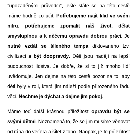
"upozaděnými průvodci", ještě stále se na této cestě
máme hodně co učit.
Potřebujeme najít klid ve svém
nitru, potřebujeme zpomalit náš život, dělat
smysluplnou a k něčemu opravdu dobrou práci. Je
nutné vzdát se šíleného tempa
diktovaného tzv.
civilizací
a
být doopravdy
. Děti jsou nadějí na lepší
budoucnost lidstva. Je dobře, že si to již mnoho lidí
uvědomuje. Jen dejme na této cestě pozor na to, aby
děti byly v roli, která jim náleží podle přirozeného řádu
věcí.
Nechme je dýchat a dejme jim pokoj.
Máme teď další krásnou příležitost
opravdu být se
svými dětmi.
Neznamená to, že se jim musíme věnovat
od rána do večera a šílet z toho. Naopak, je to příležitost