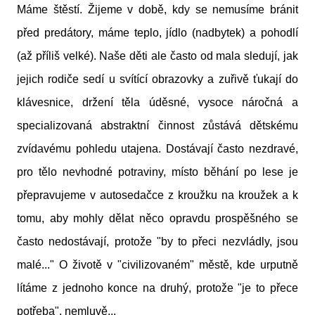
Máme štěstí. Žijeme v době, kdy se nemusíme bránit
před predátory, máme teplo, jídlo (nadbytek) a pohodlí
(až příliš velké). Naše děti ale často od mala sledují, jak
jejich rodiče sedí u svítící obrazovky a zuřivě ťukají do
klávesnice, držení těla úděsné, vysoce náročná a
specializovaná abstraktní činnost zůstává dětskému
zvídavému pohledu utajena. Dostávají často nezdravé,
pro tělo nevhodné potraviny, místo běhání po lese je
přepravujeme v autosedačce z kroužku na kroužek a k
tomu, aby mohly dělat něco opravdu prospěšného se
často nedostávají, protože "by to přeci nezvládly, jsou
malé..." O životě v "civilizovaném" městě, kde urputně
lítáme z jednoho konce na druhý, protože "je to přece
potřeba", nemluvě...