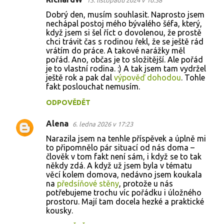
13. listopadu 2024 v 10:38
K
Dobrý den, musím souhlasit. Naprosto jsem
o
nechápal postoj mého bývalého šéfa, který,
když jsem si šel říct o dovolenou, že prostě
m
chci trávit čas s rodinou řekl, že se ještě rád
e
vrátím do práce. A takové narážky měl
pořád. Ano, občas je to složitější. Ale pořád
n
je to vlastní rodina. :) A tak jsem tam vydržel
t
ještě rok a pak dal
výpověď dohodou
. Tohle
fakt poslouchat nemusím.
á
ODPOVĚDĚT
ř
e
Alena
6. ledna 2026 v 17:23
Narazila jsem na tenhle příspěvek a úplně mi
to připomnělo pár situací od nás doma –
člověk v tom fakt není sám, i když se to tak
někdy zdá. A když už jsem byla v tématu
věcí kolem domova, nedávno jsem koukala
na
předsíňové stěny
, protože u nás
potřebujeme trochu víc pořádku i úložného
prostoru. Mají tam docela hezké a praktické
kousky.