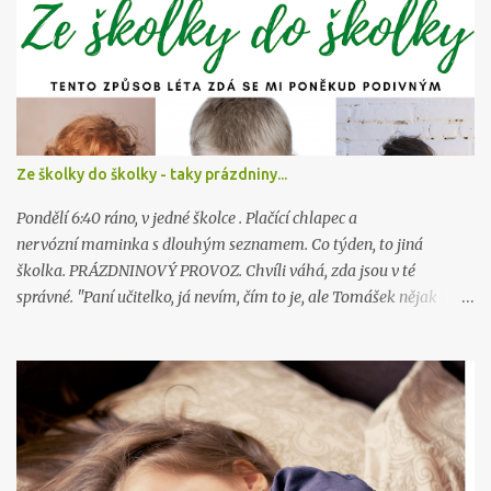
o
v
a
t
Ze školky do školky - taky prázdniny...
Pondělí 6:40 ráno, v jedné školce . Plačící chlapec a
nervózní maminka s dlouhým seznamem. Co týden, to jiná
školka. PRÁZDNINOVÝ PROVOZ. Chvíli váhá, zda jsou v té
správné. "Paní učitelko, já nevím, čím to je, ale Tomášek nějak
nechce do školky. Už byl ve dvou a nějak si nemůže zvyknout."
Ještě před sedmou přichází další děti. Dvě se zdraví, už se ze
společné "Tour de školky" znají. Většina jsou cizinci. Tatínek hlásí,
že si pro dvojčata přijde těsně před pátou. Čeká je dlouhý den.
Rodiče potřebují pracovat. Nové paní učitelky, nové prostředí, noví
kamarádi, trochu jiný režim dne a činností. Občas přijde i úplně
jiná paní učitelka. Směny mají rozdělené, aby si stihly všechny