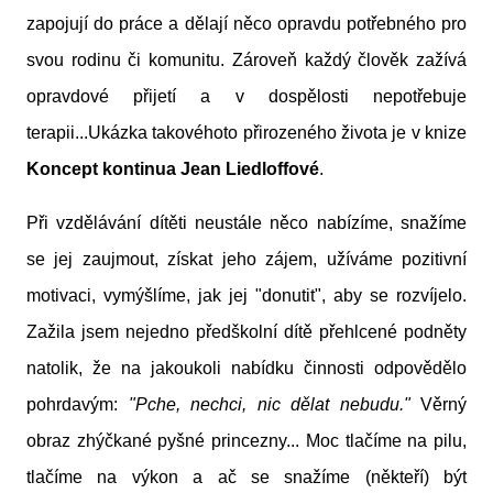
zapojují do práce a dělají něco opravdu potřebného pro
svou rodinu či komunitu.
Zároveň každý člověk zažívá
opravdové přijetí a v dospělosti nepotřebuje
terapii...
Ukázka takovéhoto přirozeného života je v knize
Koncept kontinua Jean Liedloffové
.
Při vzdělávání dítěti neustále něco nabízíme, snažíme
se jej zaujmout, získat jeho zájem, užíváme pozitivní
motivaci, vymýšlíme, jak jej "donutit", aby se rozvíjelo.
Zažila jsem nejedno předškolní dítě přehlcené podněty
natolik, že na jakoukoli nabídku činnosti odpovědělo
pohrdavým:
"Pche, nechci, nic dělat nebudu."
Věrný
obraz zhýčkané pyšné princezny... Moc tlačíme na pilu,
tlačíme na výkon a ač se snažíme (někteří) být