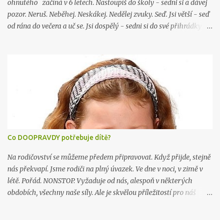
Zážitků již byl...
ohnutého začíná v 6 letech. Nastoupíš do školy - sedni si a dávej
pozor. Neruš. Neběhej. Neskákej. Nedělej zvuky. Seď. Jsi větší - seď
od rána do večera a uč se. Jsi dospělý - sedni si do své přihrádky v
open office. SEĎ! Zapomněla jsem na 2 hodiny tělocviku týdně... A
jasně, jsou i povolání, u kterých se člověk hýbe. Ale celkově se
hýbeme zatraceně málo. Jsme ohnutí a ochablí. Dítě se narodí a
spoutáme ho zavinovačkou. Uvazujeme ho do sedátek / lehátek -
je to přeci pro jeho bezpečí. Jenže nemůže kvůli našemu strachu
poznávat možnosti svého těla. Místo, aby šlo do školky pár set
metrů pěšky, dovezeme ho tam v autosedačce. Chce běhat, skákat
a lézt na stromy. Ježišmarjá vždyť se ušpiníš! Nikam nelez, ještě
spadneš! Tak neleze. A nešpiní se. Pochopilo, že my nejlíp víme, jak
Co DOOPRAVDY potřebuje dítě?
má žít. Jenže nezná hranice svého těla - a pak nerozpozná, co pro
něj je a co není bezpečné. Je z něj hrom do poli...
Na rodičovství se můžeme předem připravovat. Když přijde, stejně
nás překvapí. Jsme rodiči na plný úvazek. Ve dne v noci, v zimě v
létě. Pořád. NONSTOP. Vyžaduje od nás, alespoň v některých
obdobích, všechny naše síly. Ale je skvělou příležitostí pro náš
osobní růst. Co dítě potřebuje doopravdy? Lásku. Nesobeckou a
nemanipulativní. Lásku člověka, který miluje sám sebe. Lásku